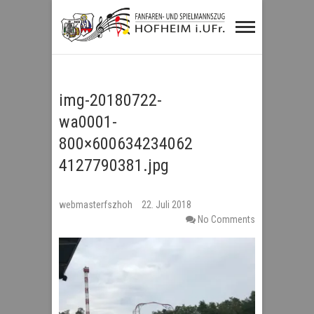
Fanfaren- und
Spielmannszug
Hofheim i.UFr.
img-20180722-
wa0001-
800×600634234062
4127790381.jpg
webmasterfszhoh
22. Juli 2018
No Comments