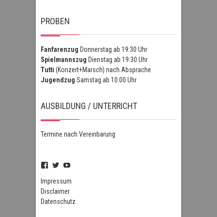
PROBEN
Fanfarenzug
Donnerstag ab 19:30 Uhr
Spielmannszug
Dienstag ab 19:30 Uhr
Tutti
(Konzert+Marsch) nach Absprache
Jugendzug
Samstag ab 10:00 Uhr
AUSBILDUNG / UNTERRICHT
Termine nach Vereinbarung
Profil
Profil
Profil
von
von
von
FSZHofheim
FSZHOH
UCIPUnOSBlWxEpiBka0jOAfw
Impressum
auf
auf
auf
Disclaimer
Facebook
Twitter
YouTube
Datenschutz
anzeigen
anzeigen
anzeigen