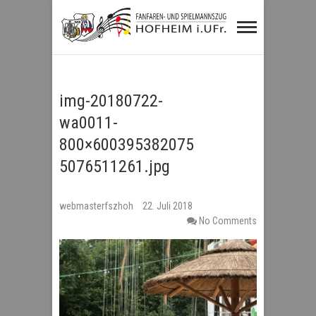
Fanfaren- und
Spielmannszug
Hofheim i.UFr.
img-20180722-
wa0011-
800×600395382075
5076511261.jpg
webmasterfszhoh
22. Juli 2018
No Comments