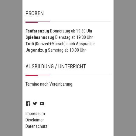
PROBEN
Fanfarenzug
Donnerstag ab 19:30 Uhr
Spielmannszug
Dienstag ab 19:30 Uhr
Tutti
(Konzert+Marsch) nach Absprache
Jugendzug
Samstag ab 10:00 Uhr
AUSBILDUNG / UNTERRICHT
Termine nach Vereinbarung
Profil
Profil
Profil
von
von
von
FSZHofheim
FSZHOH
UCIPUnOSBlWxEpiBka0jOAfw
Impressum
auf
auf
auf
Disclaimer
Facebook
Twitter
YouTube
Datenschutz
anzeigen
anzeigen
anzeigen