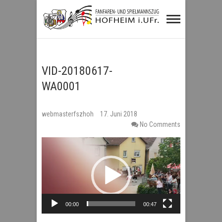
Fanfaren- und
Spielmannszug
Hofheim i.UFr.
VID-20180617-
WA0001
webmasterfszhoh
17. Juni 2018
No Comments
Video-
Player
00:00
00:47