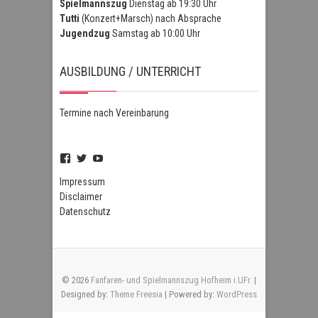
Spielmannszug
Dienstag ab 19:30 Uhr
Tutti
(Konzert+Marsch) nach Absprache
Jugendzug
Samstag ab 10:00 Uhr
AUSBILDUNG / UNTERRICHT
Termine nach Vereinbarung
Profil
Profil
Profil
von
von
von
FSZHofheim
FSZHOH
UCIPUnOSBlWxEpiBka0jOAfw
Impressum
auf
auf
auf
Disclaimer
Facebook
Twitter
YouTube
Datenschutz
anzeigen
anzeigen
anzeigen
© 2026
Fanfaren- und Spielmannszug Hofheim i.UFr.
|
Designed by:
Theme Freesia
| Powered by:
WordPress