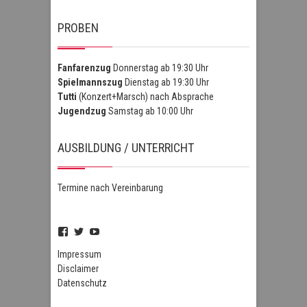
PROBEN
Fanfarenzug
Donnerstag ab 19:30 Uhr
Spielmannszug
Dienstag ab 19:30 Uhr
Tutti
(Konzert+Marsch) nach Absprache
Jugendzug
Samstag ab 10:00 Uhr
AUSBILDUNG / UNTERRICHT
Termine nach Vereinbarung
Profil
Profil
Profil
von
von
von
FSZHofheim
FSZHOH
UCIPUnOSBlWxEpiBka0jOAfw
Impressum
auf
auf
auf
Disclaimer
Facebook
Twitter
YouTube
Datenschutz
anzeigen
anzeigen
anzeigen