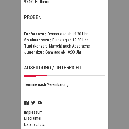
97461 Hofheim
PROBEN
Fanfarenzug
Donnerstag ab 19:30 Uhr
Spielmannszug
Dienstag ab 19:30 Uhr
Tutti
(Konzert+Marsch) nach Absprache
Jugendzug
Samstag ab 10:00 Uhr
AUSBILDUNG / UNTERRICHT
Termine nach Vereinbarung
Profil
Profil
Profil
von
von
von
FSZHofheim
FSZHOH
UCIPUnOSBlWxEpiBka0jOAfw
Impressum
auf
auf
auf
Disclaimer
Facebook
Twitter
YouTube
Datenschutz
anzeigen
anzeigen
anzeigen