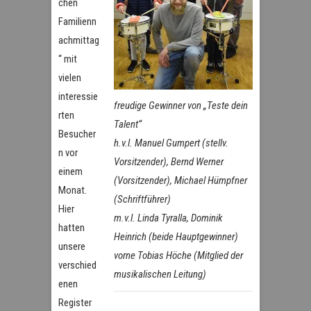
chen
Familienn
achmittag
“ mit
vielen
interessie
freudige Gewinner von „Teste dein
rten
Talent“
Besucher
h.v.l. Manuel Gumpert (stellv.
n vor
Vorsitzender), Bernd Werner
einem
(Vorsitzender), Michael Hümpfner
Monat.
(Schriftführer)
Hier
m.v.l. Linda Tyralla, Dominik
hatten
Heinrich (beide Hauptgewinner)
unsere
vorne Tobias Höche (Mitglied der
verschied
musikalischen Leitung)
enen
Register