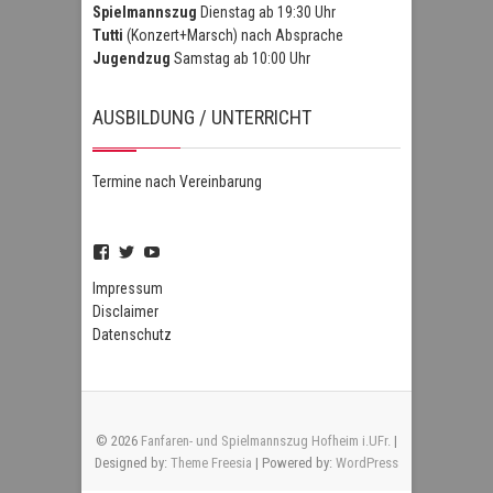
Spielmannszug
Dienstag ab 19:30 Uhr
Tutti
(Konzert+Marsch) nach Absprache
Jugendzug
Samstag ab 10:00 Uhr
AUSBILDUNG / UNTERRICHT
Termine nach Vereinbarung
Profil
Profil
Profil
von
von
von
FSZHofheim
FSZHOH
UCIPUnOSBlWxEpiBka0jOAfw
Impressum
auf
auf
auf
Disclaimer
Facebook
Twitter
YouTube
Datenschutz
anzeigen
anzeigen
anzeigen
© 2026
Fanfaren- und Spielmannszug Hofheim i.UFr.
|
Designed by:
Theme Freesia
| Powered by:
WordPress