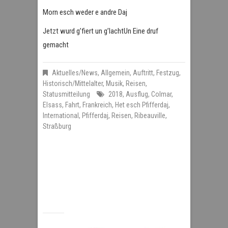
Morn esch weder e andre Daj
Jetzt wurd g’fiert un g’lachtUn Eine druf
gemacht
Aktuelles/News
,
Allgemein
,
Auftritt
,
Festzug
,
Historisch/Mittelalter
,
Musik
,
Reisen
,
Statusmitteilung
2018
,
Ausflug
,
Colmar
,
Elsass
,
Fahrt
,
Frankreich
,
Het esch Pfifferdaj
,
International
,
Pfifferdaj
,
Reisen
,
Ribeauville
,
Straßburg