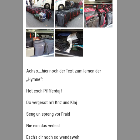
Achso….hier noch der Text zum lernen der
„Hymne“:
Het esch Pfifferdaj !
Do vergesst m’r Kriz und Klaj
Seng un spreng vor Fraid
Nie eim das verleid
Esch’s d’r noch so wendaweh