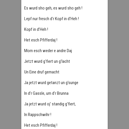
Es wurd sho geh, es wurd sho geh !
Lepf nur fresch d’r Kopf in d’Heh !
Kopf in d’Heh !
Het esch Pfifferdaj !
Morn esch weder e andre Daj
Jetzt wurd g’fiert un g’lacht
Un Eine druf gemacht
Ja jetzt wurd getanzt un g’sunge
In d’r Gassle, um d’r Brunna
Ja jetzt wurd oj’ standig g’fiert,
In Rappschwihr !
Het esch Pfifferdaj !