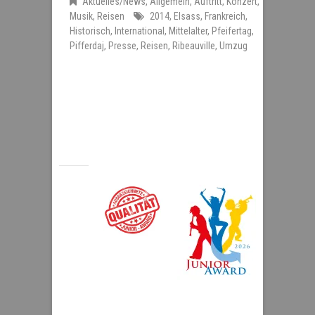
Aktuelles/News
,
Allgemein
,
Auftritt
,
Konzert
,
Musik
,
Reisen
2014
,
Elsass
,
Frankreich
,
Historisch
,
International
,
Mittelalter
,
Pfeifertag
,
Pifferdaj
,
Presse
,
Reisen
,
Ribeauville
,
Umzug