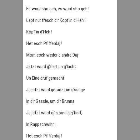
Es wurd sho geh, es wurd sho geh !
Lepf nur fresch d’r Kopf in d’Heh !
Kopf in d’Heh !
Het esch Pfifferdaj !
Morn esch weder e andre Daj
Jetzt wurd g’fiert un g’lacht
Un Eine druf gemacht
Ja jetzt wurd getanzt un g’sunge
In d’r Gassle, um d’r Brunna
Ja jetzt wurd oj’ standig g’fiert,
In Rappschwihr !
Het esch Pfifferdaj !