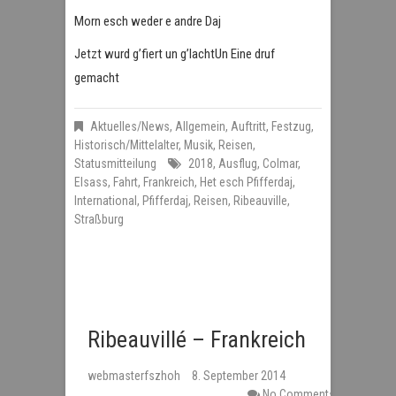
Morn esch weder e andre Daj
Jetzt wurd g’fiert un g’lachtUn Eine druf
gemacht
Aktuelles/News
,
Allgemein
,
Auftritt
,
Festzug
,
Historisch/Mittelalter
,
Musik
,
Reisen
,
Statusmitteilung
2018
,
Ausflug
,
Colmar
,
Elsass
,
Fahrt
,
Frankreich
,
Het esch Pfifferdaj
,
International
,
Pfifferdaj
,
Reisen
,
Ribeauville
,
Straßburg
Ribeauvillé – Frankreich
webmasterfszhoh
8. September 2014
No Comments