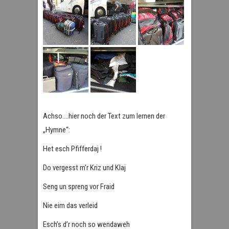
Achso….hier noch der Text zum lernen der
„Hymne“:
Het esch Pfifferdaj !
Do vergesst m’r Kriz und Klaj
Seng un spreng vor Fraid
Nie eim das verleid
Esch’s d’r noch so wendaweh