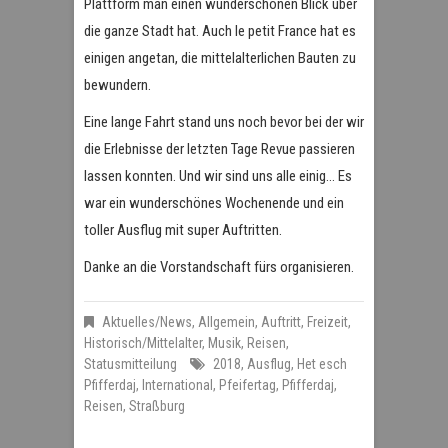
Plattform man einen wunderschönen Blick über
die ganze Stadt hat. Auch le petit France hat es
einigen angetan, die mittelalterlichen Bauten zu
bewundern.
Eine lange Fahrt stand uns noch bevor bei der wir
die Erlebnisse der letzten Tage Revue passieren
lassen konnten. Und wir sind uns alle einig… Es
war ein wunderschönes Wochenende und ein
toller Ausflug mit super Auftritten.
Danke an die Vorstandschaft fürs organisieren.
Aktuelles/News
,
Allgemein
,
Auftritt
,
Freizeit
,
Historisch/Mittelalter
,
Musik
,
Reisen
,
Statusmitteilung
2018
,
Ausflug
,
Het esch
Pfifferdaj
,
International
,
Pfeifertag
,
Pfifferdaj
,
Reisen
,
Straßburg