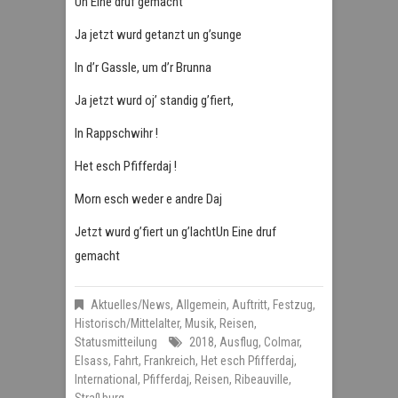
Un Eine druf gemacht
Ja jetzt wurd getanzt un g’sunge
In d’r Gassle, um d’r Brunna
Ja jetzt wurd oj’ standig g’fiert,
In Rappschwihr !
Het esch Pfifferdaj !
Morn esch weder e andre Daj
Jetzt wurd g’fiert un g’lachtUn Eine druf
gemacht
Aktuelles/News
,
Allgemein
,
Auftritt
,
Festzug
,
Historisch/Mittelalter
,
Musik
,
Reisen
,
Statusmitteilung
2018
,
Ausflug
,
Colmar
,
Elsass
,
Fahrt
,
Frankreich
,
Het esch Pfifferdaj
,
International
,
Pfifferdaj
,
Reisen
,
Ribeauville
,