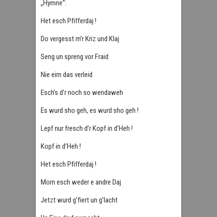
„Hymne“:
Het esch Pfifferdaj !
Do vergesst m’r Kriz und Klaj
Seng un spreng vor Fraid
Nie eim das verleid
Esch’s d’r noch so wendaweh
Es wurd sho geh, es wurd sho geh !
Lepf nur fresch d’r Kopf in d’Heh !
Kopf in d’Heh !
Het esch Pfifferdaj !
Morn esch weder e andre Daj
Jetzt wurd g’fiert un g’lacht