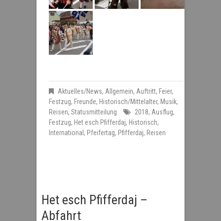
Aktuelles/News
,
Allgemein
,
Auftritt
,
Feier
,
Festzug
,
Freunde
,
Historisch/Mittelalter
,
Musik
,
Reisen
,
Statusmitteilung
2018
,
Ausflug
,
Festzug
,
Het esch Pfifferdaj
,
Historisch
,
International
,
Pfeifertag
,
Pfifferdaj
,
Reisen
Het esch Pfifferdaj –
Abfahrt